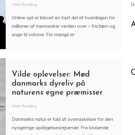
D
6 Min Reading
Online spil er blevet en fast del af hverdagen for
A
millioner af mennesker verden over – fra børn og
unge til voksne. For mange er
C
Vilde oplevelser: Mød
danmarks dyreliv på
naturens egne præmisser
8 Min Reading
Danmarks natur er fuld af overraskelser for den
nysgerrige opdagelsesrejsende. Fra brusende